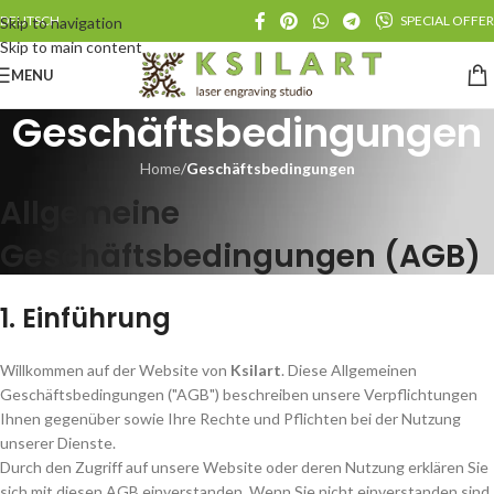
DEUTSCH
SPECIAL OFFER
Skip to navigation
Skip to main content
MENU
Geschäftsbedingungen
Home
/
Geschäftsbedingungen
Allgemeine
Geschäftsbedingungen (AGB)
1. Einführung
Willkommen auf der Website von
Ksilart
. Diese Allgemeinen
Geschäftsbedingungen ("AGB") beschreiben unsere Verpflichtungen
Ihnen gegenüber sowie Ihre Rechte und Pflichten bei der Nutzung
unserer Dienste.
Durch den Zugriff auf unsere Website oder deren Nutzung erklären Sie
sich mit diesen AGB einverstanden. Wenn Sie nicht einverstanden sind,